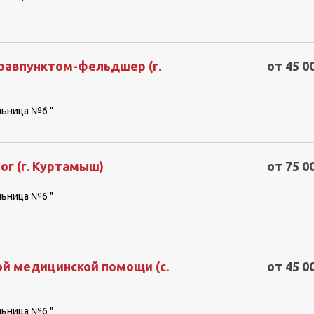
авпунктом-фельдшер (г.
от 45 0
льница №6 "
г (г. Куртамыш)
от 75 0
льница №6 "
й медицинской помощи (с.
от 45 0
льница №6 "