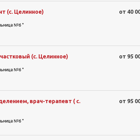
т (с. Целинное)
от 40 0
льница №6 "
частковый (с. Целинное)
от 95 0
льница №6 "
лением, врач-терапевт ( с.
от 95 0
льница №6 "