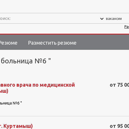
оиск:
вакансии
Ра
Резюме
Разместить резюме
 больница №6 "
вного врача по медицинской
от 75 0
мыш)
льница №6 "
г. Куртамыш)
от 95 0