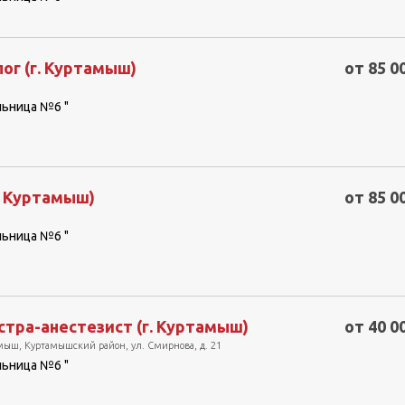
ог (г. Куртамыш)
от 85 0
льница №6 "
. Куртамыш)
от 85 0
льница №6 "
тра-анестезист (г. Куртамыш)
от 40 0
амыш, Куртамышский район, ул. Смирнова, д. 21
льница №6 "