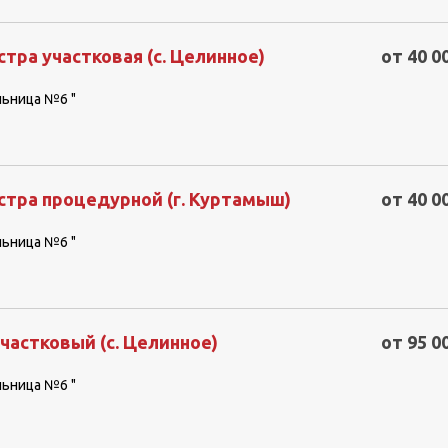
тра участковая (с. Целинное)
от 40 0
льница №6 "
стра процедурной (г. Куртамыш)
от 40 0
льница №6 "
частковый (с. Целинное)
от 95 0
льница №6 "