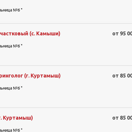
льница №6 "
частковый (с. Камыши)
от 95 0
льница №6 "
инголог (г. Куртамыш)
от 85 0
льница №6 "
г. Куртамыш)
от 85 0
льница №6 "