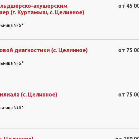
льдшерско-акушерским
от 45 0
р (г. Куртамыш, с. Целинное)
льница №6 "
овой диагностики (с. Целинное)
от 75 0
льница №6 "
лиала (с. Целинное)
от 75 0
льница №6 "
с. Целинное)
от 150 0