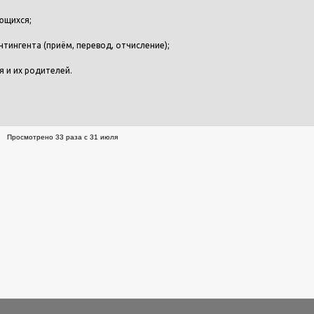
ющихся;
тингента (приём, перевод, отчисление);
я и их родителей.
Просмотрено 33 раза с 31 июля