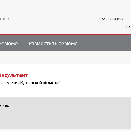
оиск:
вакансии
Ра
Резюме
Разместить резюме
нсультант
населения Курганской области"
д. 186