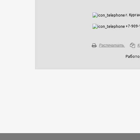
г. Курга
+7-909-
Распечатать
К
Работо