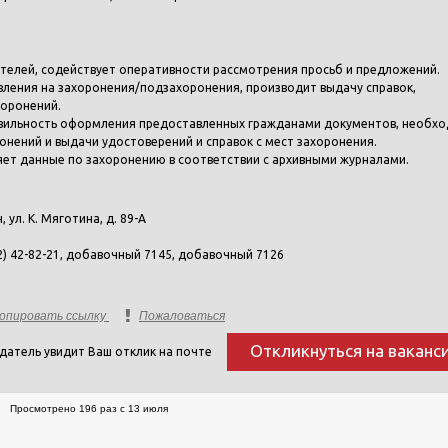
телей, содействует оперативности рассмотрения просьб и предложений.
вления на захоронения/подзахоронения, производит выдачу справок,
хоронений.
авильность оформления предоставленных гражданами документов, необх
онений и выдачи удостоверений и справок с мест захоронения.
яет данные по захоронению в соответствии с архивными журналами.
н, ул. К. Мяготина, д. 89-А
2) 42-82-21, добавочный 7145, добавочный 7126
опировать ссылку
Пожаловаться
Откликнуться на ваканс
датель увидит Ваш отклик на почте
Просмотрено 196 раз с 13 июля