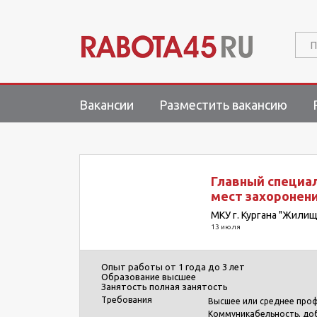
П
Вакансии
Разместить вакансию
Главный специа
мест захоронен
МКУ г. Кургана "Жили
13 июля
Опыт работы
от 1 года до 3 лет
Образование
высшее
Занятость
полная занятость
Требования
Высшее или среднее про
Коммуникабельность, до