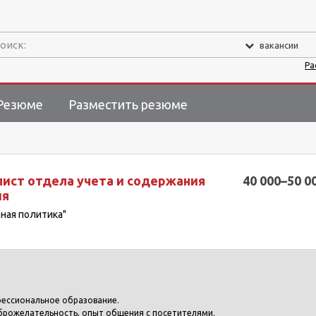
оиск:
вакансии
Ра
Резюме
Разместить резюме
лист отдела учета и содержания
40 000–50 0
ия
щная политика"
фессиональное образование.
брожелательность, опыт общения с посетителями.