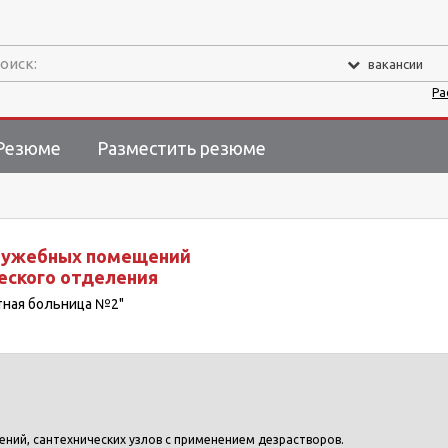
оиск:
вакансии
Ра
Резюме
Разместить резюме
служебных помещений
еского отделения
стная больница №2"
ний, сантехнических узлов с применением дезрастворов.