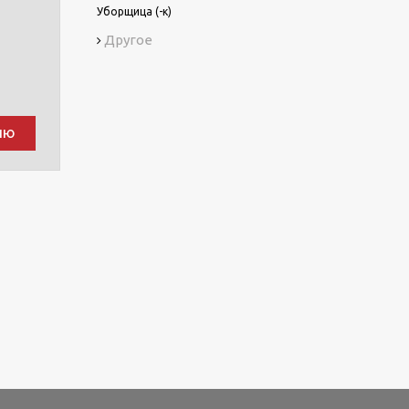
Уборщица (-к)
Другое
ию