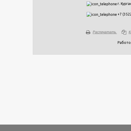
г. Курга
+7 (352
Распечатать
К
Работо