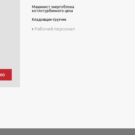
Машинист энергоблока
котлотурбинного цеха
Кладовщик-грузчик
Рабочий персонал
ию