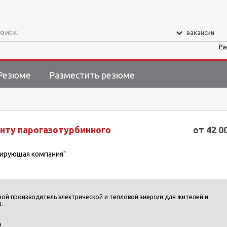
оиск:
вакансии
Ра
Резюме
Разместить резюме
нту парогазотурбинного
от 42 0
рирующая компания"
ной производитель электрической и тепловой энергии для жителей и
.
н