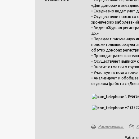
«Дня донора» в выездных
• Ежедневно ведет учет д
• Осуществляет связь со
хронических заболеваний
• Ведет «Журнал регистр
др.».
• Передает письменную 
положительных результат
об этих донорах регистр
• Проводит разъяснитель
• Осуществляет выписку к
• Вносит отметки о груп
• Участвует в подготовк
• Анализирует и обобщае
отделом (работа с «Днев
г. Курга
+7 (352
Распечатать
К
Работо