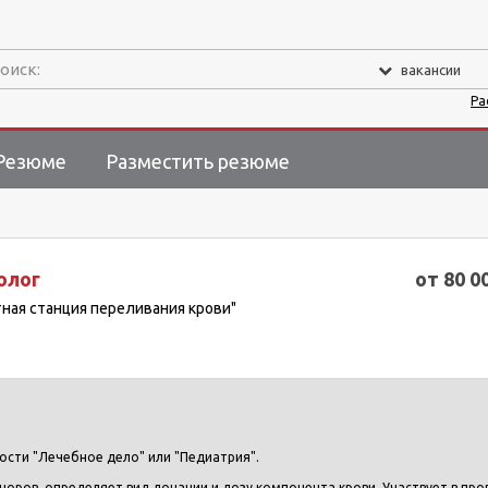
оиск:
вакансии
Ра
Резюме
Разместить резюме
олог
от 80 0
тная станция переливания крови"
ости "Лечебное дело" или "Педиатрия".
норов, определяет вид донации и дозу компонента крови. Участвует в пр