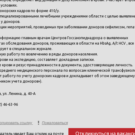
 условиях.
онорских кадров по форме 410/у.
 специализированными лечебными учреждениями области с целью выявлен
 у доноров.
ации мероприятий, проводимых при заболевании доноров сифилисом, гепа
информацию главным врачам Центров Госсанэпиднадзора о выявленных
ах обследования доноров, проживающих в области на HbsAg, А/t HCV , все
ирует в специальном журнале.
ную работу по вовлечению в ряды доноров населения.
рови на экспедицию, составляет докладные записки.
пе крови и резус-принадлежности в документы, удостоверяющие личность.
е среднего медицинского персонала по вопросам клинической трансфузиол
т работу по учету донорских кадров и докладывает об этом заведующему
ником учета доноров»).
н, ул. Ленина, д. 40-А
2) 46-63-96
опировать ссылку
Пожаловаться
Откликнуться на ваканс
датель увидит Ваш отклик на почте