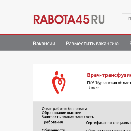
П
Вакансии
Разместить вакансию
Врач-трансфузи
ГКУ "Курганская облас
13 июля
Опыт работы
без опыта
Образование
высшее
Занятость
полная занятость
Требования
Сертификат по специальн
Обязанности
• Осуществляет прием до