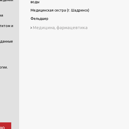
воды
Медицинская сестра (г. Шадринск)
ия
Фельдшер
титом и
Медицина, фармацевтика
 данные
огии.
ию