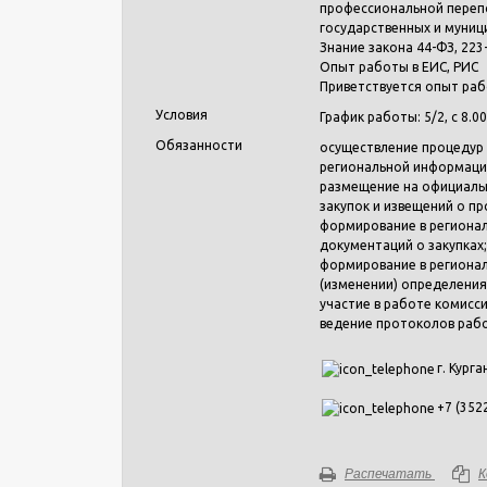
профессиональной перепо
государственных и муниц
Знание закона 44-ФЗ, 223
Опыт работы в ЕИС, РИС
Приветствуется опыт раб
Условия
График работы: 5/2, с 8.00
Обязанности
осуществление процедур 
региональной информацио
размещение на официаль
закупок и извещений о пр
формирование в региона
документаций о закупках;
формирование в региона
(изменении) определения
участие в работе комисс
ведение протоколов раб
г. Курга
+7 (352
Распечатать
К