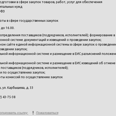
дготовки в сфере закупок товаров, работ, услуг для обеспечения
ипальных нужд
-ФЗ
оты в сфере государственных закупок
 до 16.00.
определения поставщиков (подрядчиков, исполнителей); формирование в
нной системе документаций и извещений о проведении закупок;
ном сайте единой информационной системы в сфере закупок о проведени
оведении закупок;
льной информационной системе и размещение в ЕИС разъяснений положен
льной информационной системе и размещение в ЕИС извещений об отмене
 поставщиков (подрядчиков, исполнителей);
ии по осуществлению закупок;
оты комиссий по осуществлению закупок
н, ул. Карбышева, д. 33
2) 43-75-38
опировать ссылку
Пожаловаться