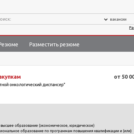
оиск:
вакансии
Ра
Резюме
Разместить резюме
закупкам
от 50 0
стной онкологический диспансер"
 высшее образование (экономическое, юридическое)
иональное образование по программам повышения квалификации и (или)