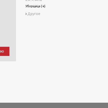
Уборщица (-к)
Другое
ию