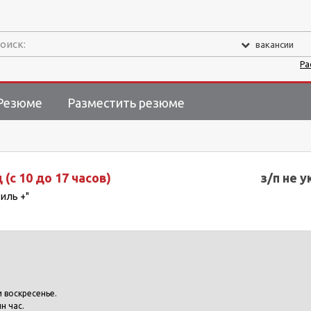
оиск:
вакансии
Ра
Резюме
Разместить резюме
 (с 10 до 17 часов)
з/п не у
иль +"
 воскресенье.
н час.