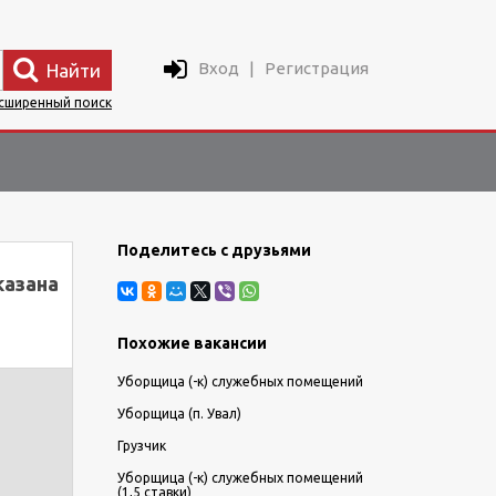
Вход
|
Регистрация
Найти
сширенный поиск
Поделитесь с друзьями
казана
Похожие вакансии
Уборщица (-к) служебных помещений
Уборщица (п. Увал)
Грузчик
Уборщица (-к) служебных помещений
(1,5 ставки)