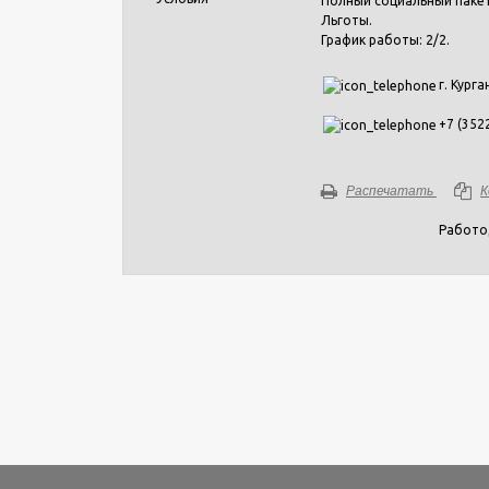
Полный социальный паке
Льготы.
График работы: 2/2.
г. Курга
+7 (352
Распечатать
К
Работо