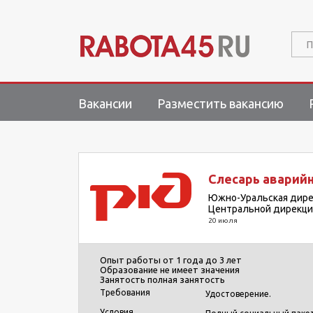
П
Вакансии
Разместить вакансию
Слесарь аварий
Южно-Уральская дире
Центральной дирекци
20 июля
Опыт работы
от 1 года до 3 лет
Образование
не имеет значения
Занятость
полная занятость
Требования
Удостоверение.
Условия