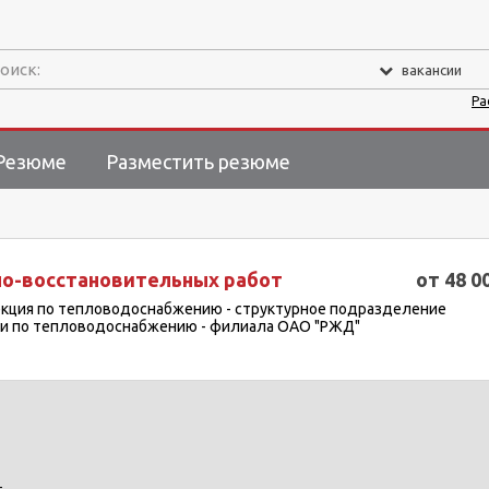
оиск:
вакансии
Ра
Резюме
Разместить резюме
но-восстановительных работ
от 48 0
кция по тепловодоснабжению - структурное подразделение
и по тепловодоснабжению - филиала ОАО "РЖД"