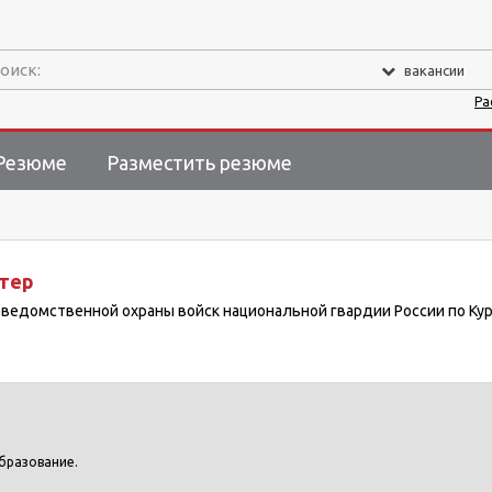
оиск:
вакансии
Ра
Резюме
Разместить резюме
тер
ведомственной охраны войск национальной гвардии России по Ку
бразование.