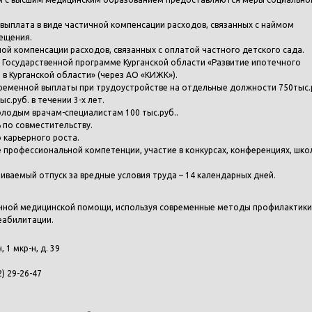
 выплата в виде частичной компенсации расходов, связанных с наймом
ещения.
ной компенсации расходов, связанных с оплатой частного детского сада.
в Государственной программе Курганской области «Развитие ипотечного
в Курганской области» (через АО «КИЖК»).
временной выплаты при трудоустройстве на отдельные должности 750тыс.р
с.руб. в течении 3-х лет.
лодым врачам-специалистам 100 тыс.руб..
 по совместительству.
 карьерного роста.
 профессиональной компетенции, участие в конкурсах, конференциях, шко
иваемый отпуск за вредные условия труда – 14 календарных дней.
нной медицинской помощи, используя современные методы профилактики
реабилитации.
н, 1 мкр-н, д. 39
2) 29-26-47