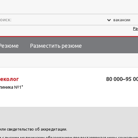
оиск:
вакансии
Ра
Резюме
Разместить резюме
неколог
80 000–95 0
клиника №1"
или свидетельство об аккредитации.
 с высшим медицинским образованием предоставляются меры социально