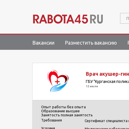
П
Вакансии
Разместить вакансию
Врач акушер-ги
ГБУ "Курганская поли
12 июля
Опыт работы
без опыта
Образование
высшее
Занятость
полная занятость
Требования
Сертификат специалиста 
Условия
Медицинским работникам