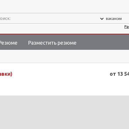
оиск:
вакансии
Ра
Резюме
Разместить резюме
авки)
от 13 5