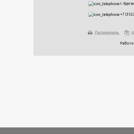
г. Курга
+7 (352
Распечатать
К
Работо