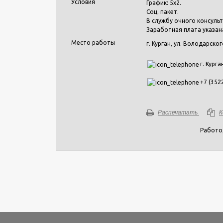
Условия
График: 5х2.
Соц. пакет.
В службу очного консуль
Заработная плата указан
Место работы
г. Курган, ул. Володарског
г. Курга
+7 (352
Распечатать
К
Работо