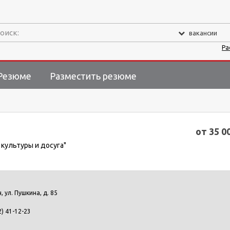
оиск:
вакансии
Ра
Резюме
Разместить резюме
от 35 0
 культуры и досуга"
н, ул. Пушкина, д. 85
2) 41-12-23