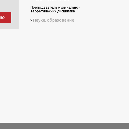
Преподаватель музыкально-
теоретических дисциплин
ию
Наука, образование