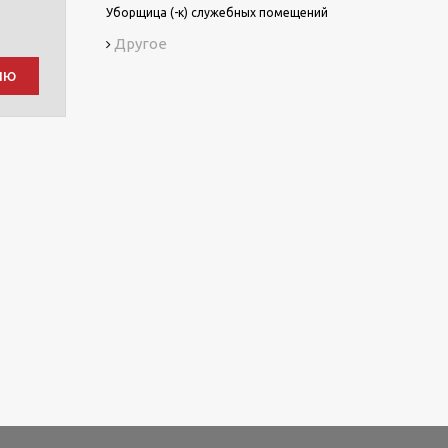
Уборщица (-к) служебных помещений
Другое
ию