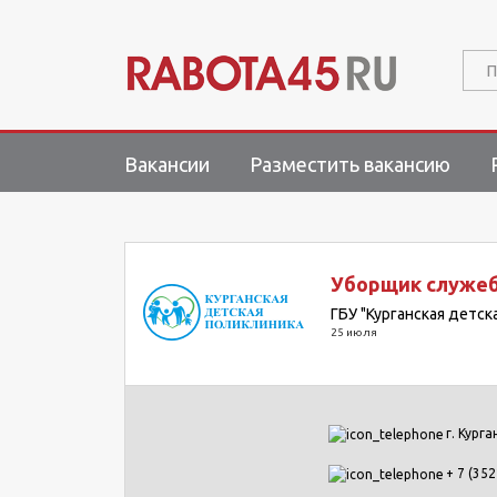
П
Вакансии
Разместить вакансию
Уборщик служе
ГБУ "Курганская детск
25 июля
г. Курга
+ 7 (352