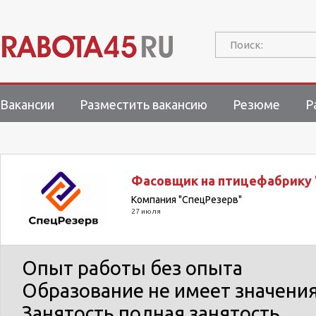
Поиск:
Вакансии
Разместить вакансию
Резюме
Р
Фасовщик на птицефабрику 
Компания "СпецРезерв"
27 июля
Опыт работы
без опыта
Образование
не имеет значени
Занятость
полная занятость