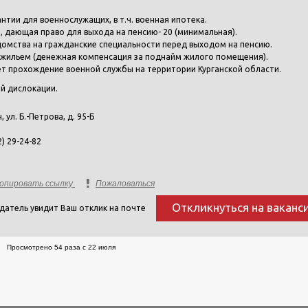
нтии для военнослужащих, в т.ч. военная ипотека.
, дающая право для выхода на пенсию- 20 (минимальная).
домства на гражданские специальности перед выходом на пенсию.
жильем (денежная компенсация за поднайм жилого помещения).
т прохождение военной службы на территории Курганской области.
й дислокации.
н, ул. Б.-Петрова, д. 95-Б
2) 29-24-82
опировать ссылку
Пожаловаться
Откликнуться на ваканс
датель увидит Ваш отклик на почте
Просмотрено 54 раза с 22 июля