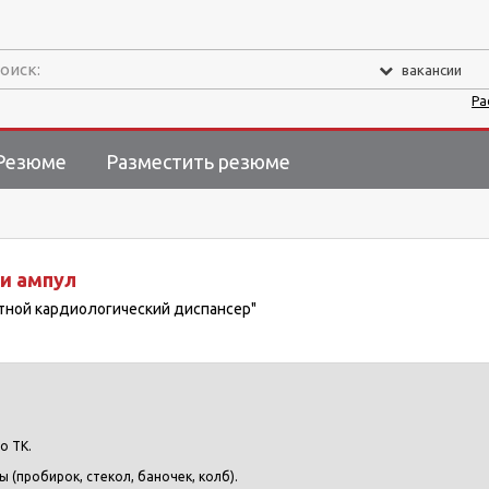
оиск:
вакансии
Ра
Резюме
Разместить резюме
и ампул
стной кардиологический диспансер"
о ТК.
 (пробирок, стекол, баночек, колб).