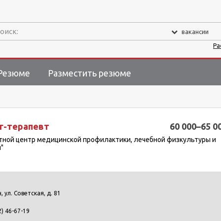
оиск:
вакансии
Ра
Резюме
Разместить резюме
г-терапевт
60 000–65 0
стной центр медицинской профилактики, лечебной физкультуры и
"
н, ул. Советская, д. 81
2) 46-67-19