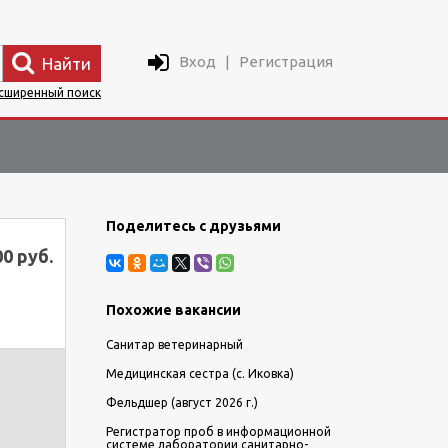
Вход
|
Регистрация
Найти
сширенный поиск
Поделитесь с друзьями
00 руб.
Похожие вакансии
Санитар ветеринарный
Медицинская сестра (с. Иковка)
Фельдшер (август 2026 г.)
Регистратор проб в информационной
системе лаборатории санитарно-