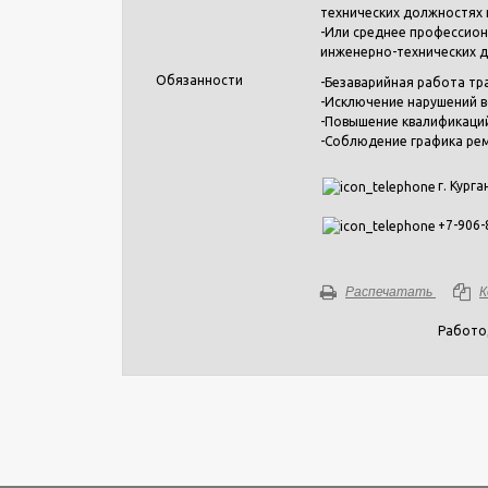
технических должностях н
-Или среднее профессион
инженерно-технических д
Обязанности
-Безаварийная работа тр
-Исключение нарушений 
-Повышение квалификаций
-Соблюдение графика ре
г. Курга
+7-906-
Распечатать
К
Работо