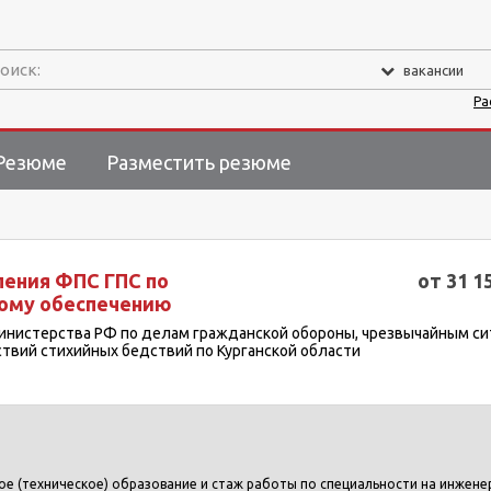
оиск:
вакансии
Ра
Резюме
Разместить резюме
ления ФПС ГПС по
от 31 1
ому обеспечению
инистерства РФ по делам гражданской обороны, чрезвычайным с
твий стихийных бедствий по Курганской области
е (техническое) образование и стаж работы по специальности на инжене