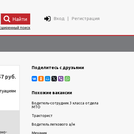
Вход
|
Регистрация
Найти
сширенный поиск
Поделитесь с друзьями
57 руб.
итуациям
Похожие вакансии
Водитель-сотрудник 3 класса отдела
МТО
Тракторист
Водитель легкового а/м
рно-
Механик