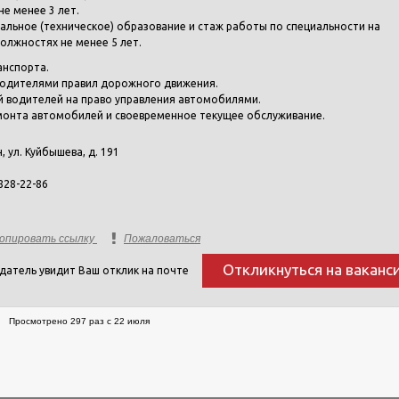
е менее 3 лет.
альное (техническое) образование и стаж работы по специальности на
олжностях не менее 5 лет.
анспорта.
водителями правил дорожного движения.
 водителей на право управления автомобилями.
монта автомобилей и своевременное текущее обслуживание.
н, ул. Куйбышева, д. 191
828-22-86
опировать ссылку
Пожаловаться
Откликнуться на ваканс
датель увидит Ваш отклик на почте
Просмотрено 297 раз с 22 июля