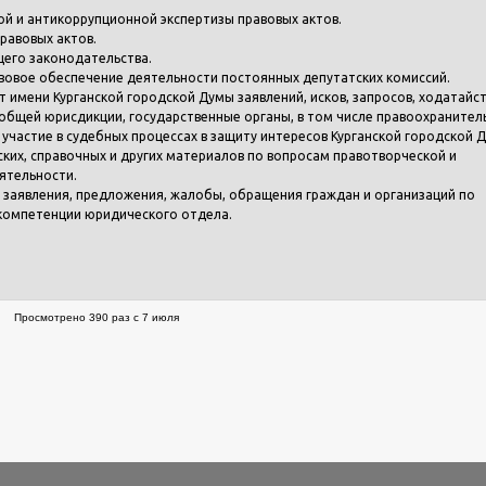
ой и антикоррупционной экспертизы правовых актов.
равовых актов.
его законодательства.
равовое обеспечение деятельности постоянных депутатских комиссий.
т имени Курганской городской Думы заявлений, исков, запросов, ходатайст
общей юрисдикции, государственные органы, в том числе правоохранител
участие в судебных процессах в защиту интересов Курганской городской 
ских, справочных и других материалов по вопросам правотворческой и
ятельности.
а заявления, предложения, жалобы, обращения граждан и организаций по
компетенции юридического отдела.
Просмотрено 390 раз с 7 июля