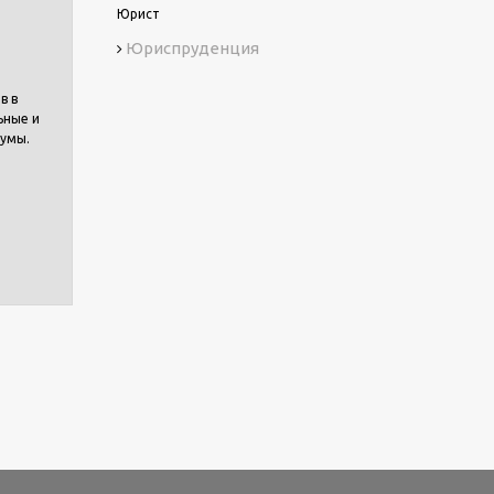
Юрист
Юриcпруденция
в в
ьные и
Думы.