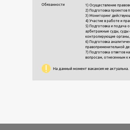
Обязанности
1) Осуществление правов
2) Подготовка проектов п
3) Мониторинг действующ
4) Участие в работе и п
5) Подготовка и подача о
арбитражные суды, суды 
контролирующие органы, 
6) Подготовка аналитиче
правоприменительной де
7) Подготовка ответов н
вопросам, отнесенным к 
На данный момент вакансия не актуальна.