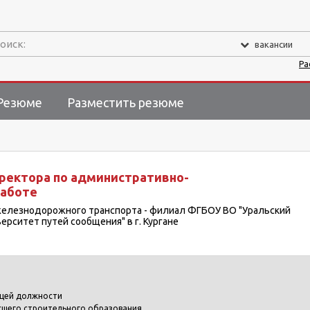
оиск:
вакансии
Ра
Резюме
Разместить резюме
ректора по административно-
работе
железнодорожного транспорта - филиал ФГБОУ ВО "Уральский
ерситет путей сообщения" в г. Кургане
щей должности
сшего строительного образования.