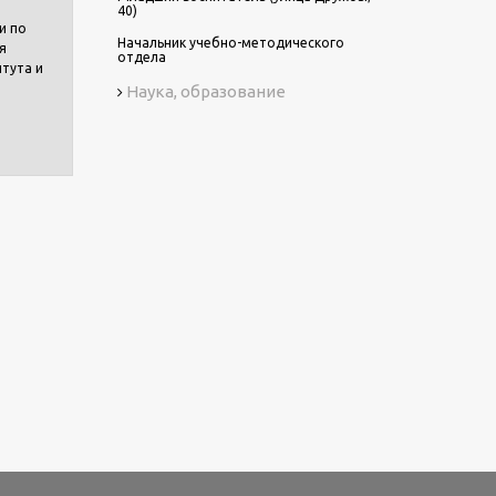
40)
и по
Начальник учебно-методического
я
отдела
итута и
Наука, образование