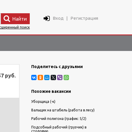
Вход
|
Регистрация
Найти
сширенный поиск
Поделитесь с друзьями
57 руб.
Похожие вакансии
Уборщица (-к)
Вальщик на штабель (работа в лесу)
Рабочий полигона (график: 5/2)
Подсобный рабочий (грузчик) в
столовую