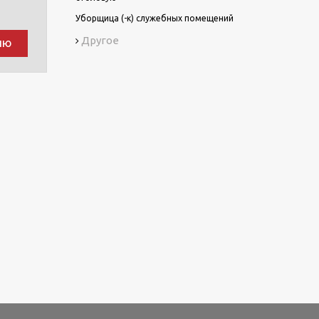
Уборщица (-к) служебных помещений
Другое
ию