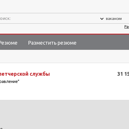
оиск:
вакансии
Ра
Резюме
Разместить резюме
петчерской службы
31 1
равление"
в.