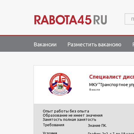
П
Вакансии
Разместить вакансию
Специалист дис
МКУ "Транспортное уп
8 июля
Опыт работы
без опыта
Образование
не имеет значения
Занятость
полная занятость
Требования
Знание ПК.
Условия
График: 2х2, с 7 до 19 часо