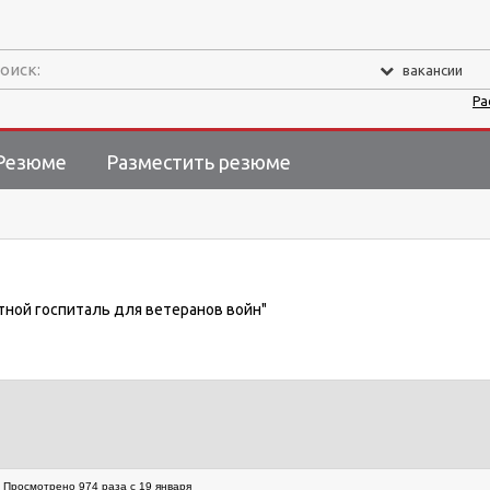
оиск:
вакансии
Ра
Резюме
Разместить резюме
стной госпиталь для ветеранов войн"
Просмотрено 974 раза с 19 января