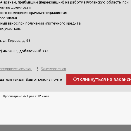
лья врачам, прибывшим (переехавшим) на работу в Курганскую область, при
ельные должности.
 жилого помещения врачам-специалистам.
ого жилья.
ьный взнос при получении ипотечного кредита.
х участков.
н, ул. Кирова, д. 65
2) 46-56-05, добавочный 332
опировать ссылку
Пожаловаться
Откликнуться на ваканс
датель увидит Ваш отклик на почте
Просмотрено 471 раз с 12 июля