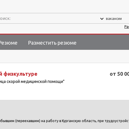
оиск:
вакансии
Ра
Резюме
Разместить резюме
й физкультуре
от 50 0
ница скорой медицинской помощи"
прибывшим (переехавшим) на работу в Курганскую область, при трудоустройс