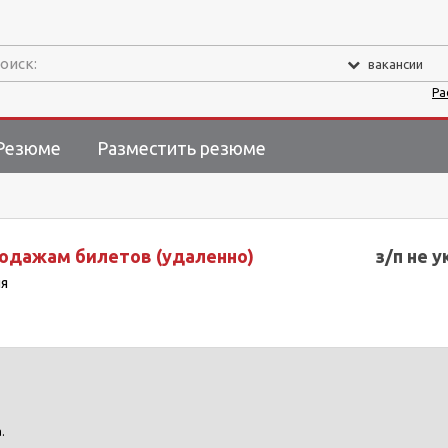
оиск:
вакансии
Ра
Резюме
Разместить резюме
одажам билетов (удаленно)
з/п не у
ия
.