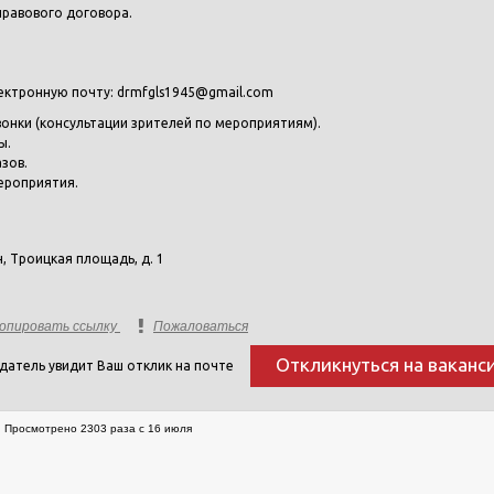
правового договора.
ектронную почту: drmfgls1945@gmail.com
онки (консультации зрителей по мероприятиям).
ы.
зов.
ероприятия.
ан, Троицкая площадь, д. 1
опировать ссылку
Пожаловаться
Откликнуться на ваканс
датель увидит Ваш отклик на почте
Просмотрено 2303 раза с 16 июля