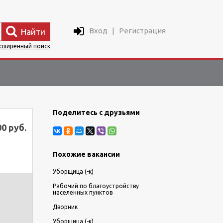
Вход
|
Регистрация
Найти
сширенный поиск
Поделитесь с друзьями
00 руб.
Похожие вакансии
Уборщица (-к)
Рабочий по благоустройству
населенных пунктов
Дворник
Уборщица (-к)