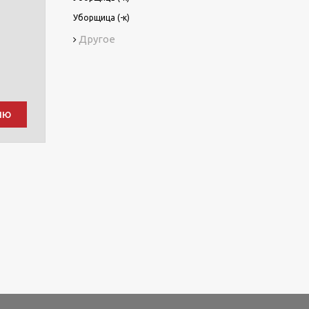
Уборщица (-к)
Другое
ию