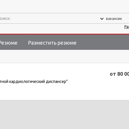
оиск:
вакансии
Ра
Резюме
Разместить резюме
от 80 0
стной кардиологический диспансер"
.