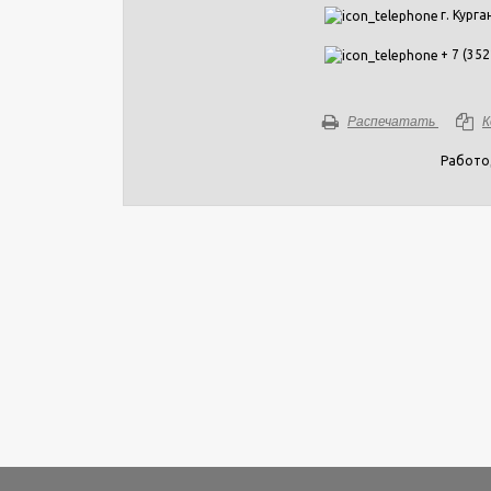
г. Курга
+ 7 (352
Распечатать
К
Работо