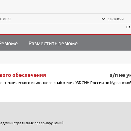
оиск:
вакансии
Ра
Резюме
Разместить резюме
вого обеспечения
з/п не у
о-технического и военного снабжения УФСИН России по Курганско
 административных правонарушений.