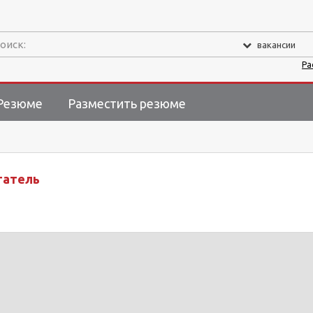
оиск:
вакансии
Ра
Резюме
Разместить резюме
татель