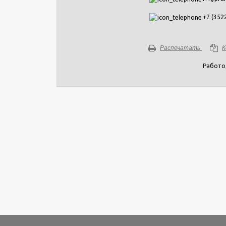
+7 (3522
Распечатать
К
Работо