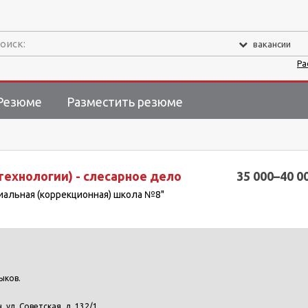
оиск:
вакансии
Ра
Резюме
Разместить резюме
технологии) - слесарное дело
35 000–40 0
циальная (коррекционная) школа №8"
ыков.
н, ул. Советская, д. 132/1