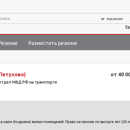
оиск:
вакансии
Ра
Резюме
Разместить резюме
 Петухово)
от 40 0
 отдел МВД РФ на транспорте
за наем (поднаем) жилых помещений. Право на пенсию по выслуге лет (20 л