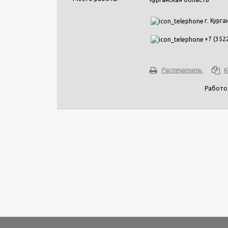
г. Курга
+7 (3522
Распечатать
К
Работо