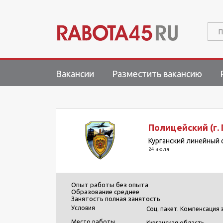
П
Вакансии
Разместить вакансию
Полицейский (г.
Курганский линейный
24 июля
Опыт работы
без опыта
Образование
среднее
Занятость
полная занятость
Условия
Соц. пакет. Компенсация 
Место работы
Курганская область