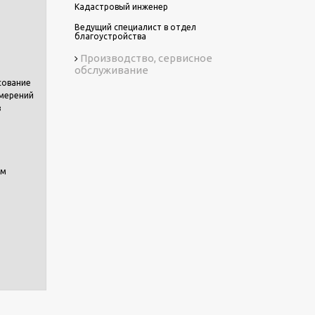
Кадастровый инженер
Ведущий специалист в отдел
благоустройства
Производство, сервисное
обслуживание
сование
змерений
в
ем