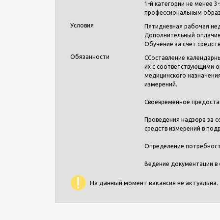
1-й категории не менее 
профессиональным образо
Условия
Пятидневная рабочая неде
Дополнительный оплачив
Обучение за счет средст
Обязанности
ССоставление календарны
их с соответствующими о
медицинского назначения
измерений.
Своевременное предостав
Проведения надзора за с
средств измерений в под
Определение потребности
Ведение документации в 
На данный момент вакансия не актуальна.