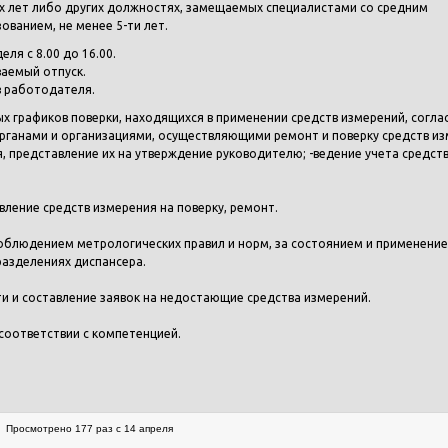
3-х лет либо других должностях, замещаемых специалистами со средним
ванием, не менее 5-ти лет.
ля с 8.00 до 16.00.
аемый отпуск.
в работодателя.
х графиков поверки, находящихся в применении средств измерений, согла
рганами и организациями, осуществляющими ремонт и поверку средств и
, представление их на утверждение руководителю; -ведение учета средст
ление средств измерения на поверку, ремонт.
облюдением метрологических правил и норм, за состоянием и применени
разделениях диспансера.
 и составление заявок на недостающие средства измерений.
соответствии с компетенцией.
Просмотрено 177 раз с 14 апреля