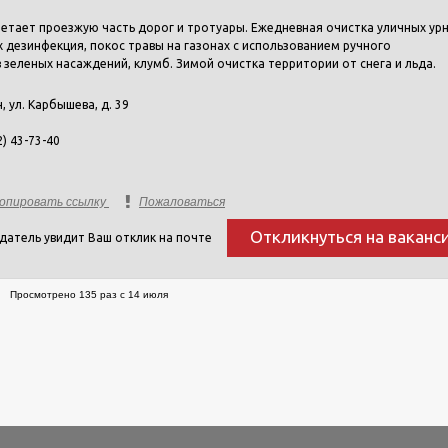
етает проезжую часть дорог и тротуары. Ежедневная очистка уличных урн
х дезинфекция, покос травы на газонах с использованием ручного
 зеленых насаждений, клумб. Зимой очистка территории от снега и льда.
н, ул. Карбышева, д. 39
2) 43-73-40
опировать ссылку
Пожаловаться
Откликнуться на ваканс
датель увидит Ваш отклик на почте
Просмотрено 135 раз с 14 июля