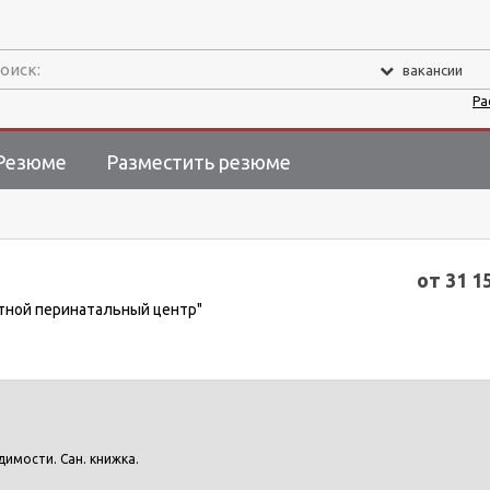
оиск:
вакансии
Ра
Резюме
Разместить резюме
от 31 1
стной перинатальный центр"
димости. Сан. книжка.