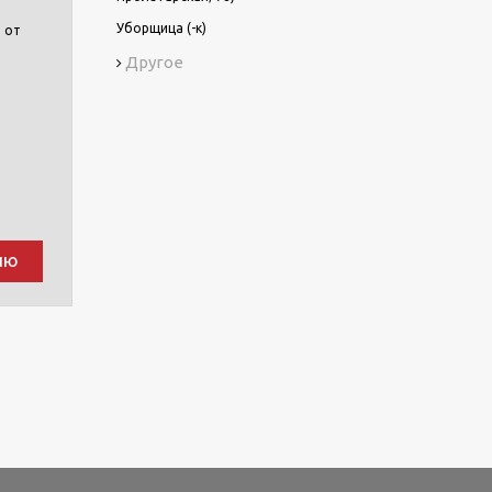
Уборщица (-к)
 от
Другое
ию