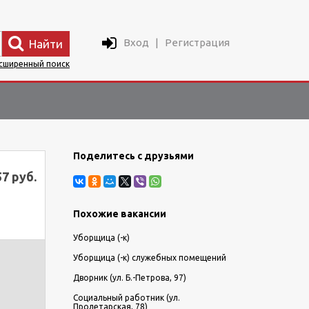
Вход
|
Регистрация
Найти
сширенный поиск
Поделитесь с друзьями
57 руб.
Похожие вакансии
Уборщица (-к)
Уборщица (-к) служебных помещений
Дворник (ул. Б.-Петрова, 97)
Социальный работник (ул.
Пролетарская, 78)