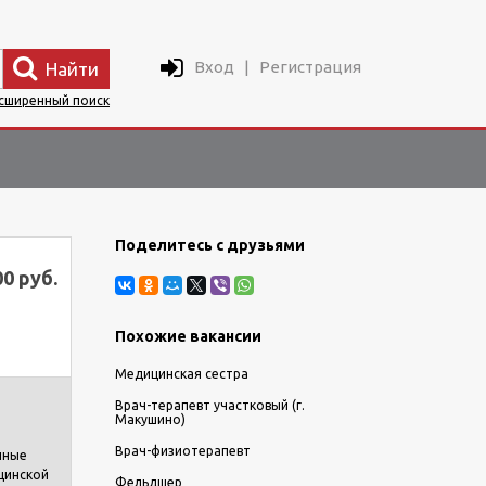
Вход
|
Регистрация
Найти
сширенный поиск
Поделитесь с друзьями
00 руб.
Похожие вакансии
Медицинская сестра
Врач-терапевт участковый (г.
Макушино)
Врач-физиотерапевт
нные
цинской
Фельдшер