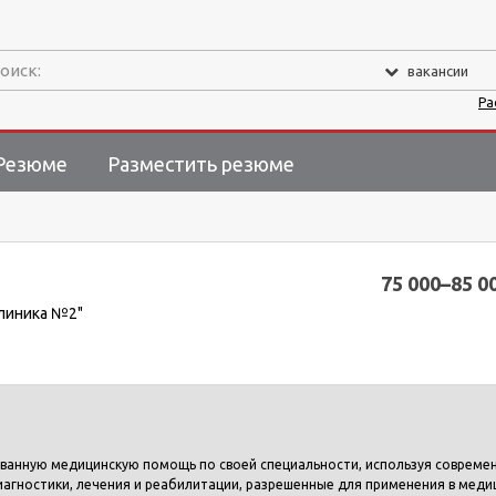
оиск:
вакансии
Ра
Резюме
Разместить резюме
75 000–85 0
клиника №2"
ванную медицинскую помощь по своей специальности, используя совреме
агностики, лечения и реабилитации, разрешенные для применения в меди