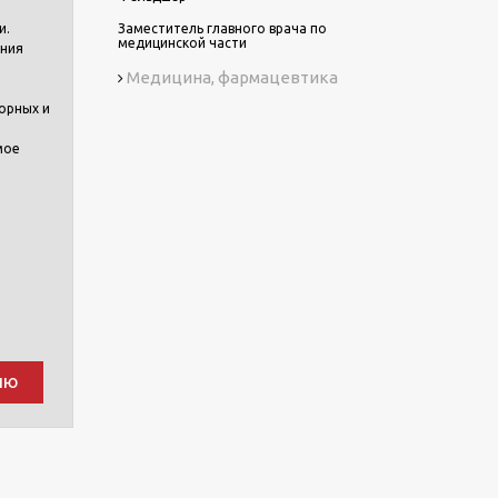
и.
Заместитель главного врача по
медицинской части
ания
Медицина, фармацевтика
орных и
мое
ию