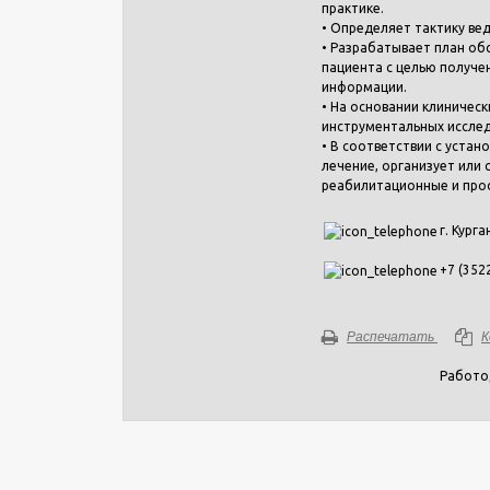
практике.
• Определяет тактику ве
• Разрабатывает план о
пациента с целью получе
информации.
• На основании клиничес
инструментальных исслед
• В соответствии с уста
лечение, организует или
реабилитационные и про
г. Курга
+7 (352
Распечатать
К
Работо