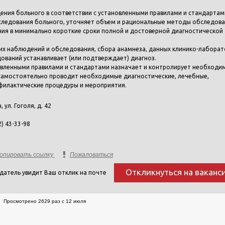
дения больного в соответствии с установленными правилами и стандартам
бследования больного, уточняет объем и рациональные методы обследов
ния в минимально короткие сроки полной и достоверной диагностической
ких наблюдений и обследования, сбора анамнеза, данных клинико-лаборат
ований устанавливает (или подтверждает) диагноз.
новленными правилами и стандартами назначает и контролирует необходи
 самостоятельно проводит необходимые диагностические, лечебные,
филактические процедуры и мероприятия.
н, ул. Гоголя, д. 42
2) 43-33-98
опировать ссылку
Пожаловаться
Откликнуться на ваканс
датель увидит Ваш отклик на почте
Просмотрено 2629 раз с 12 июля