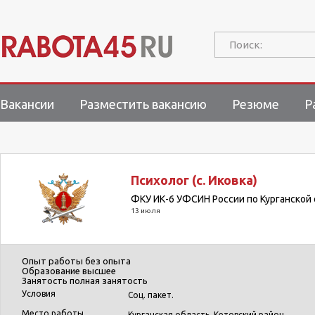
Поиск:
Вакансии
Разместить вакансию
Резюме
Р
Психолог (с. Иковка)
ФКУ ИК-6 УФСИН России по Курганской
13 июля
Опыт работы
без опыта
Образование
высшее
Занятость
полная занятость
Условия
Соц. пакет.
Место работы
Курганская область, Кетовский район